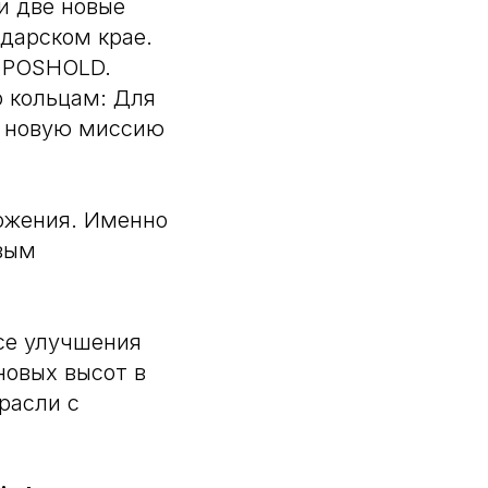
и две новые
дарском крае.
и POSHOLD.
о кольцам: Для
ь новую миссию
ложения. Именно
вым
се улучшения
новых высот в
расли с