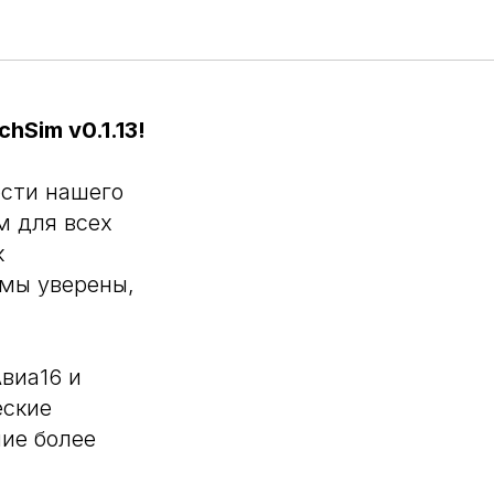
Sim v0.1.13!
сти нашего
м для всех
к
 мы уверены,
виа16 и
еские
ние более