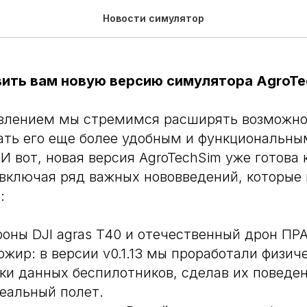
ерсия симулятора
Новости симулятор
ить вам новую версию симулятора AgroTech
влением мы стремимся расширять возможно
ать его еще более удобным и функциональны
И вот, новая версия AgroTechSim уже готова 
включая ряд важных нововведений, которые
:
оны DJI agras T40 и отечественный дрон ПРА
ожир: в версии v0.1.13 мы проработали физич
ки данных беспилотников, сделав их поведе
еальный полет.