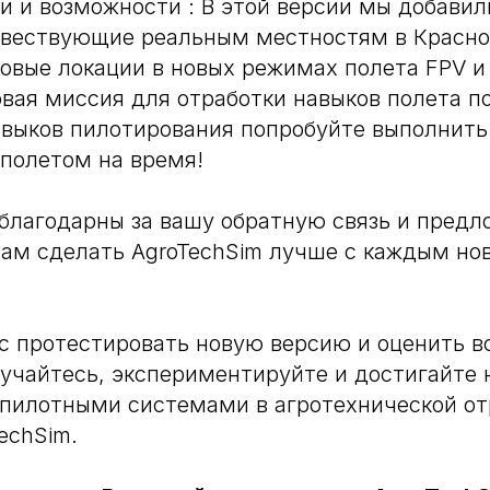
и и возможности : В этой версии мы добавил
твествующие реальным местностям в Красно
овые локации в новых режимах полета FPV 
вая миссия для отработки навыков полета п
выков пилотирования попробуйте выполнит
 полетом на время!
 благодарны за вашу обратную связь и пред
нам сделать AgroTechSim лучше с каждым но
 протестировать новую версию и оценить в
бучайтесь, экспериментируйте и достигайте 
пилотными системами в агротехнической от
echSim.